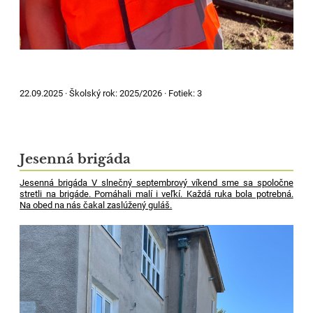
22.09.2025 ·
Školský rok:
2025/2026
·
Fotiek:
3
Jesenná brigáda
Jesenná brigáda V slnečný septembrový víkend sme sa spoločne
stretli na brigáde. Pomáhali malí i veľkí. Každá ruka bola potrebná.
Na obed na nás čakal zaslúžený guláš.