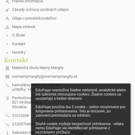
Právne informácie
Zásady ochrany osobných údajov
Údaje o prevádzkovateľovi
Mapa stránok
O škole
Kontakt
Novinky
Kontakt
Materská škola Mamy Margity
msmamymargity@msmamymargity.sk
kancelária: +421 911 033 823
učiteľky: +421 911 173 707
EduPage nepoužíva žiadne reklamné, analytické alebo 
iné súkromie ohrozujúce cookies. Žiadne cookies sa 
Pavlovičova 3325/3
nezdieľajú s tretími stranami.

821 04 Bratislava
Slovakia
EduPage používa iba 2 cookie – jedno nevyhnutné pre 
fungovanie prihlasovania. Toto je dočasné, po 
51010208
zatvorení prehliadača sa odstráni.

2120570408
Druhé cookie zvyšuje bezpečnosť prihlásenia - vďaka 
nemu EduPage vie identifikovať prihlásenie z 
neznámeho počítača.
Saleziáni don Bosca - Slovenská provincia