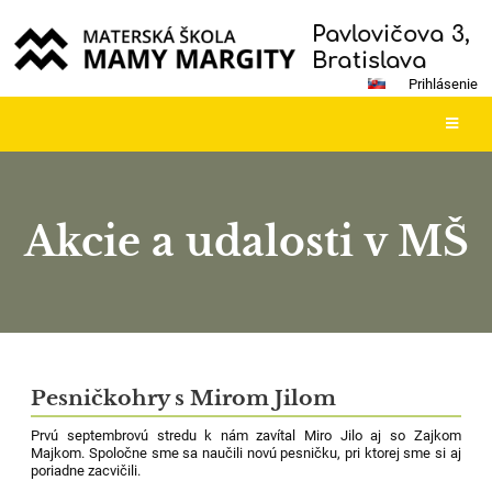
Pavlovičova 3,
Bratislava
Prihlásenie
Akcie a udalosti v MŠ
Akcie
a
Pesničkohry s Mirom Jilom
udalosti
Prvú septembrovú stredu k nám zavítal Miro Jilo aj so Zajkom
v
Majkom. Spoločne sme sa naučili novú pesničku, pri ktorej sme si aj
MŠ
poriadne zacvičili.