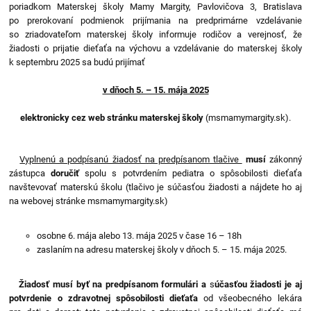
poriadkom Materskej školy Mamy Margity, Pavlovičova 3, Bratislava
po prerokovaní podmienok prijímania na predprimárne vzdelávanie
so zriadovateľom materskej školy informuje rodičov a verejnosť, že
žiadosti o prijatie dieťaťa na výchovu a vzdelávanie do materskej školy
k septembru 2025 sa budú prijímať
v dňoch 5. – 15. mája 2025
elektronicky cez web stránku materskej školy
(msmamymargity.sk).
Vyplnenú a podpísanú žiadosť na predpísanom tlačive
musí
zákonný
zástupca
doručiť
spolu s potvrdením pediatra o spôsobilosti dieťaťa
navštevovať materskú školu (tlačivo je súčasťou žiadosti a nájdete ho aj
na webovej stránke msmamymargity.sk)
osobne 6. mája alebo 13. mája 2025 v čase 16 – 18h
zaslaním na adresu materskej školy v dňoch 5. – 15. mája 2025.
Žiadosť musí byť na predpísanom formulári a
s
účasťou žiadosti je aj
potvrdenie o zdravotnej spôsobilosti
dieťaťa
od všeobecného lekára