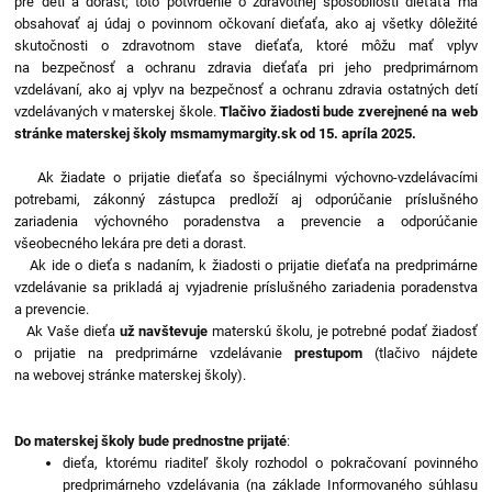
pre deti a dorast; toto potvrdenie o zdravotnej spôsobilosti dieťaťa má
obsahovať aj údaj o povinnom očkovaní dieťaťa, ako aj všetky dôležité
skutočnosti o zdravotnom stave dieťaťa, ktoré môžu mať vplyv
na bezpečnosť a ochranu zdravia dieťaťa pri jeho predprimárnom
vzdelávaní, ako aj vplyv na bezpečnosť a ochranu zdravia ostatných detí
vzdelávaných v materskej škole.
Tlačivo žiadosti bude zverejnené na web
stránke materskej školy msmamymargity.sk od 15. apríla 2025.
Ak žiadate o prijatie dieťaťa so špeciálnymi výchovno-vzdelávacími
potrebami, zákonný zástupca predloží aj odporúčanie príslušného
zariadenia výchovného poradenstva a prevencie a odporúčanie
všeobecného lekára pre deti a dorast.
Ak ide o dieťa s nadaním, k žiadosti o prijatie dieťaťa na predprimárne
vzdelávanie sa prikladá aj vyjadrenie príslušného zariadenia poradenstva
a prevencie.
Ak Vaše dieťa
už navštevuje
materskú školu, je potrebné podať žiadosť
o prijatie na predprimárne vzdelávanie
prestupom
(tlačivo nájdete
na webovej stránke materskej školy).
Do materskej školy bude prednostne prijaté
:
dieťa, ktorému riaditeľ školy rozhodol o pokračovaní povinného
predprimárneho vzdelávania (na základe Informovaného súhlasu