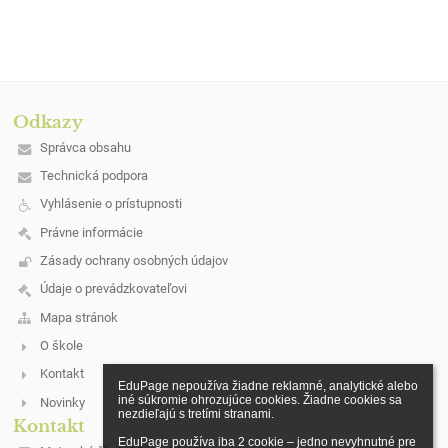
Odkazy
Správca obsahu
Technická podpora
Vyhlásenie o prístupnosti
Právne informácie
Zásady ochrany osobných údajov
Údaje o prevádzkovateľovi
Mapa stránok
O škole
Kontakt
EduPage nepoužíva žiadne reklamné, analytické alebo 
iné súkromie ohrozujúce cookies. Žiadne cookies sa 
Novinky
nezdieľajú s tretími stranami.

Kontakt
EduPage používa iba 2 cookie – jedno nevyhnutné pre 