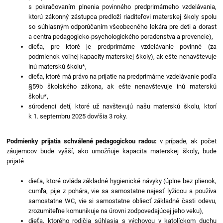
s pokračovaním plnenia povinného predprimárneho vzdelávania,
ktorú zákonný zástupca predloží riaditeľovi materskej školy spolu
so súhlasným odporúčaním všeobecného lekára pre deti a dorast
a centra pedagogicko-psychologického poradenstva a prevencie),
dieťa, pre ktoré je predprimárne vzdelávanie povinné (za
podmienok voľnej kapacity materskej školy), ak ešte nenavštevuje
inú materskú školu*,
dieťa, ktoré má právo na prijatie na predprimárne vzdelávanie podľa
§59b školského zákona, ak ešte nenavštevuje inú materskú
školu*,
súrodenci detí, ktoré už navštevujú našu materskú školu, ktorí
k 1. septembru 2025 dovŕšia 3 roky.
Podmienky prijatia schválené pedagogickou radou:
v prípade, ak počet
záujemcov bude vyšší, ako umožňuje kapacita materskej školy
,
bude
prijaté
dieťa, ktoré ovláda základné hygienické návyky (úplne bez plienok,
cumľa, pije z pohára, vie sa samostatne najesť lyžicou a používa
samostatne WC, vie si samostatne obliecť základné časti odevu,
zrozumiteľne komunikuje na úrovni zodpovedajúcej jeho veku),
dieťa, ktorého rodičia súhlasia s výchovou v katolíckom duchu