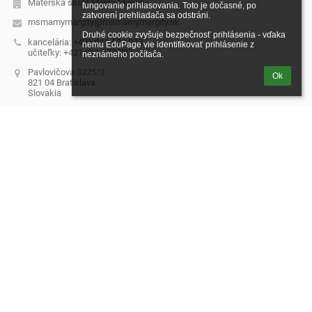
Materská škola Mamy Margity
fungovanie prihlasovania. Toto je dočasné, po 
zatvorení prehliadača sa odstráni.

msmamymargity@msmamymargity.sk
Druhé cookie zvyšuje bezpečnosť prihlásenia - vďaka 
kancelária: +421 911 033 823
nemu EduPage vie identifikovať prihlásenie z 
učiteľky: +421 911 173 707
neznámeho počítača.
Pavlovičova 3325/3
Ok
821 04 Bratislava
Slovakia
51010208
2120570408
Saleziáni don Bosca - Slovenská provincia
Miletičova 7
821 08 Bratislava
utorok 10 - 12 h
(je potrebné dohodnúť sa vopred)
riaditel@msmamymargity.sk
Prihlásenie
Prihlásiť sa cez EduPage účet
Neviem prihlasovacie meno alebo heslo